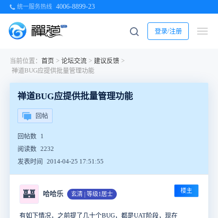
4006-8899-23
统一服务热线
登录/注册
当前位置：
首页
>
论坛交流
>
建议反馈
>
禅道BUG应提供批量管理功能
禅道BUG应提供批量管理功能
回帖
回帖数
1
阅读数
2232
发表时间
2014-04-25 17:51:55
楼主
🏰
哈哈乐
玄清 | 等级1居士
有如下情况，之前提了几十个BUG，都是UAT阶段，现在