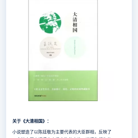
关于《大清相国》：
小说塑造了以陈廷敬为主要代表的大臣群相，反映了