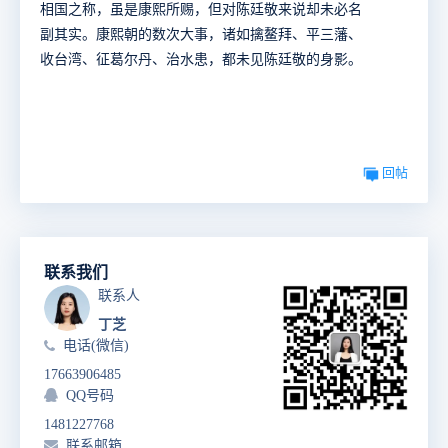
相国之称，虽是康熙所赐，但对陈廷敬来说却未必名
副其实。康熙朝的数次大事，诸如擒鳌拜、平三藩、
收台湾、征葛尔丹、治水患，都未见陈廷敬的身影。
回帖
联系我们
联系人
丁芝
电话(微信)
17663906485
QQ号码
1481227768
联系邮箱