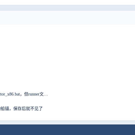
win64一键安装包，启动无反应，报错无法执行vc_detector_x86.bat，但runner文件夹中是vc_detector_x64.bat求解
的船锚，保存后就不见了