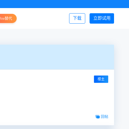
下载
立即试用
Jira替代
登录/注册
楼主
回帖