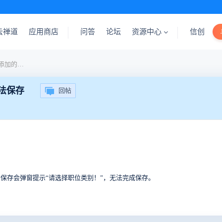
云禅道
应用商店
问答
论坛
资源中心
信创
BUG开源版-项目视图-批量添加的任务编辑后无法保存
法保存
回帖
保存会弹窗提示“请选择职位类别！”，无法完成保存。