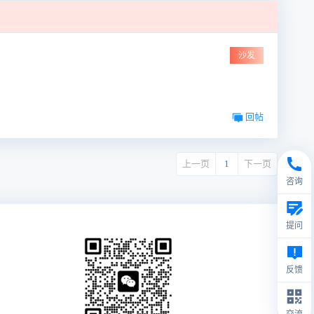
沙发
回帖
上一页
1
下一页
咨询
提问
反馈
交流