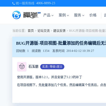
统一服务热线
4006-8899-23
产品
案例
服务
价格
当前位置：
首页
>
论坛交流
>
建议反馈
>
BUG开源版-项目视图-批量添加的任务编辑后无
回帖数
1
阅读数
1354
发表时间
2014-02-12 10:39:27
🤠
石玉朋
玄清 | 等级1居士
使用开源版，版本5.2.1，并且安装了5.2.3的补丁
在项目视图下，先批量添加几个任务，然后编辑某个任务后，点击