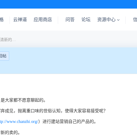
格
云禅道
应用商店
问答
论坛
资源中心
其实，痔疮茶也可以这么小清新的卖。
回帖
，是大家都不愿意聊起的。
摒弃成见，抛离重口味的世俗认知，使得大家容易接受呢？
）进行建站营销自己的产品的。
tp://www.chanzhi.org/
清新的卖的。