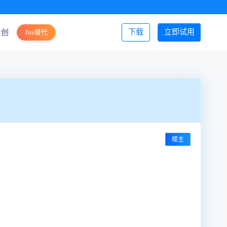
下载
立即试用
信创
Jira替代
登录/注册
楼主