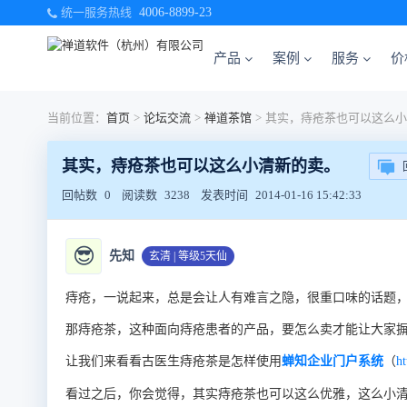
统一服务热线
4006-8899-23
产品
案例
服务
价
当前位置：
首页
>
论坛交流
>
禅道茶馆
>
其实，痔疮茶也可以这么小清新的卖。
回帖数
0
阅读数
3238
发表时间
2014-01-16 15:42:33
😎
先知
玄清 | 等级5天仙
痔疮，一说起来，总是会让人有难言之隐，很重口味的话题
那痔疮茶，这种面向痔疮患者的产品，要怎么卖才能让大家
让我们来看看古医生痔疮茶是怎样使用
（
蝉知企业门户系统
ht
看过之后，你会觉得，其实痔疮茶也可以这么优雅，这么小