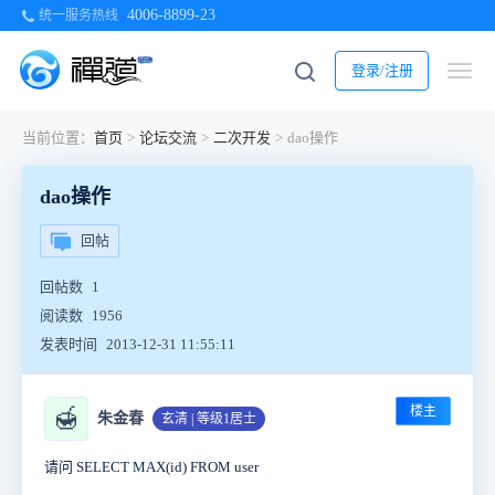
4006-8899-23
统一服务热线
登录/注册
当前位置：
首页
>
论坛交流
>
二次开发
>
dao操作
dao操作
回帖
回帖数
1
阅读数
1956
发表时间
2013-12-31 11:55:11
楼主
🍯
朱金春
玄清 | 等级1居士
请问 SELECT MAX(id) FROM user