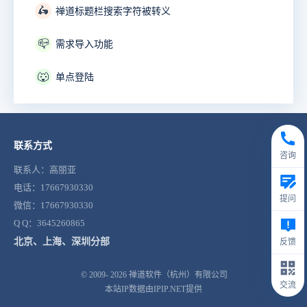
🛵
禅道标题栏搜索字符被转义
📪
需求导入功能
🐺
单点登陆
联系方式
咨询
联系人：高丽亚
电话：17667930330
提问
微信：17667930330
Q Q：3645260865
北京、上海、深圳分部
反馈
© 2009- 2026
禅道软件（杭州）有限公司
交流
本站IP数据由IPIP.NET提供