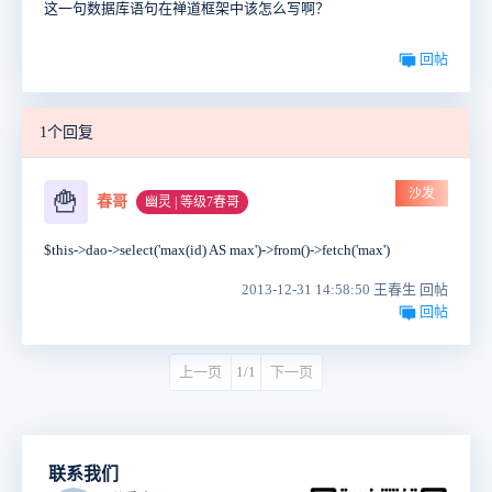
这一句数据库语句在禅道框架中该怎么写啊？
回帖
1个回复
沙发
🍟
春哥
幽灵 | 等级7春哥
$this->dao->select('max(id) AS max')->from()->fetch('max')
2013-12-31 14:58:50 王春生 回帖
回帖
上一页
1/1
下一页
联系我们