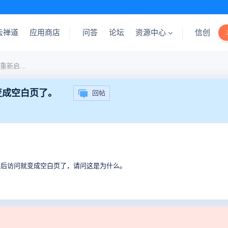
云禅道
应用商店
问答
论坛
资源中心
信创
请问禅道为什么在关闭服务重新启动之后访问就变成空白页了。
变成空白页了。
回帖
然后访问就变成空白页了，请问这是为什么。