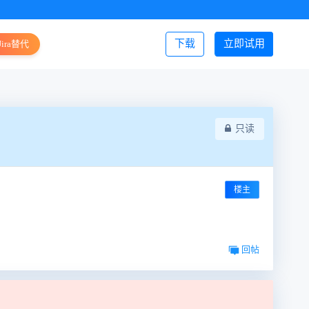
下载
立即试用
Jira替代
登录/注册
只读
楼主
回帖