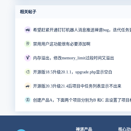
相关帖子
🚜
希望赶紧开通钉钉机器人消息推送禅道bug，迭代任务
🥂
禁用用户这功能很有必要添加啊
🍹
内存溢出，修改memory_limit过段时间又溢出
🎨
开源版18.5升级20.1.1，upgrade.php显示空白
🚙
开源版20.3升级21.4后项目中任务列表显示不出来
🦋
禅道产品
核心功