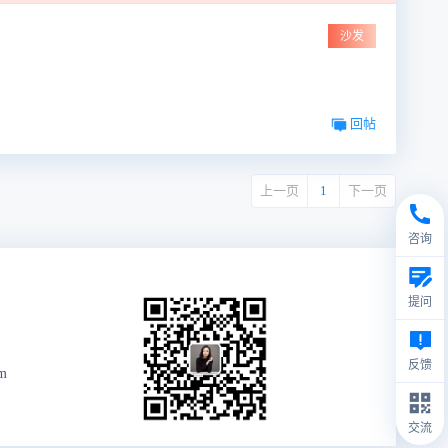
沙发
回帖
上一页
1
下一页
咨询
提问
反馈
m
交流