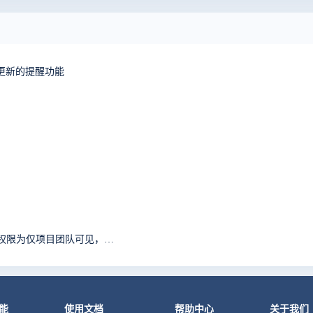
更新的提醒功能
创建产品A，下面两个项目分别为B 和C 且设置了项目权限为仅项目团队可见，但是在产品模块下当前所属项目错误
能
使用文档
帮助中心
关于我们