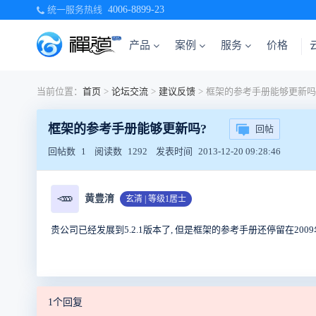
统一服务热线
4006-8899-23
产品
案例
服务
价格
当前位置：
首页
>
论坛交流
>
建议反馈
>
框架的参考手册能够更新吗
框架的参考手册能够更新吗?
回帖
回帖数
1
阅读数
1292
发表时间
2013-12-20 09:28:46
🥕
黄豊淯
玄清 | 等级1居士
贵公司已经发展到5.2.1版本了, 但是框架的参考手册还停留在2009年
1个回复