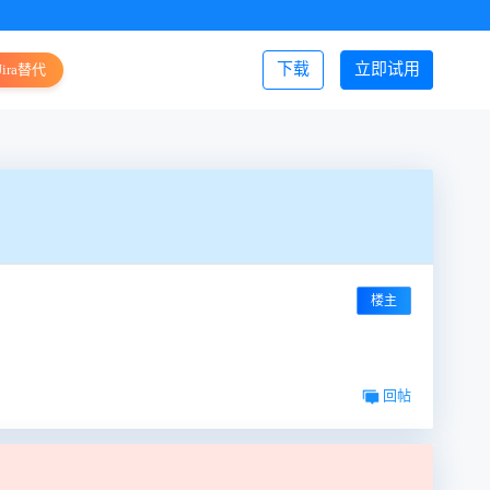
下载
立即试用
Jira替代
登录/注册
楼主
回帖