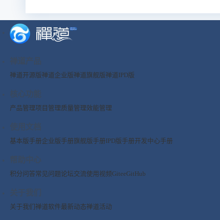
禅道产品
禅道开源版
禅道企业版
禅道旗舰版
禅道IPD版
核心功能
产品管理
项目管理
质量管理
效能管理
使用文档
基本版手册
企业版手册
旗舰版手册
IPD版手册
开发中心手册
帮助中心
积分问答
常见问题
论坛交流
使用视频
Gitee
GitHub
关于我们
关于我们
禅道软件
最新动态
禅道活动