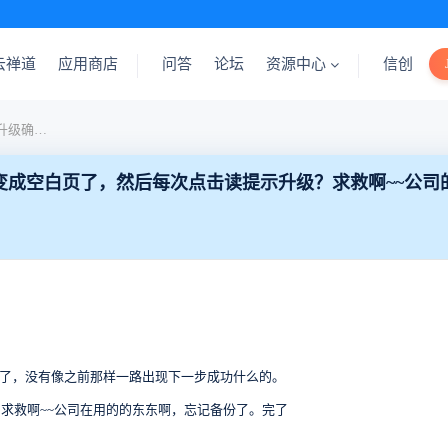
云禅道
应用商店
问答
论坛
资源中心
信创
4.1升级到5.1点击到最后的升级确定按钮之后就变成空白页了，然后每次点击读提示升级？求救啊~~公司的的东东啊，忘记备份了。
后就变成空白页了，然后每次点击读提示升级？求救啊~~公
。
页了，没有像之前那样一路出现下一步成功什么的。
求救啊~~公司在用的的东东啊，忘记备份了。完了