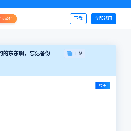
下载
立即试用
Jira替代
登录/注册
司的的东东啊，忘记备份
回帖
楼主