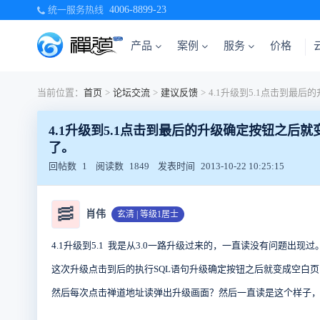
统一服务热线
4006-8899-23
产品
案例
服务
价格
当前位置：
首页
>
论坛交流
>
建议反馈
>
4.1升级到5.1点击到最后的升级确定按钮之
了。
回帖数
1
阅读数
1849
发表时间
2013-10-22 10:25:15
🥓
肖伟
玄清 | 等级1居士
4.1升级到5.1 我是从3.0一路升级过来的，一直读没有问题出现过
这次升级点击到后的执行SQL语句升级确定按钮之后就变成空白
然后每次点击禅道地址读弹出升级画面？然后一直读是这个样子，