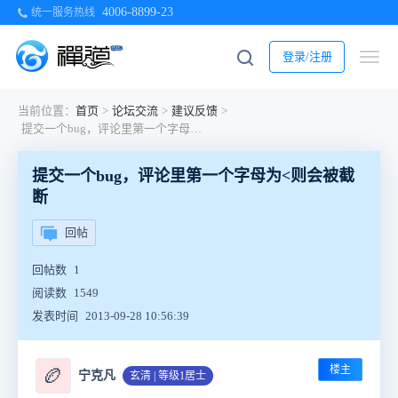
4006-8899-23
统一服务热线
登录/注册
当前位置：
首页
>
论坛交流
>
建议反馈
>
提交一个bug，评论里第一个字母为<则会被截断
提交一个bug，评论里第一个字母为<则会被截
断
回帖
回帖数
1
阅读数
1549
发表时间
2013-09-28 10:56:39
楼主
🏉
宁克凡
玄清 | 等级1居士