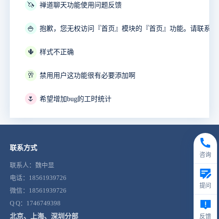
🦄
禅道聊天功能使用问题反馈
🍚
🌵
样式不正确
🥂
禁用用户这功能很有必要添加啊
🌷
希望增加bug的工时统计
联系方式
咨询
联系人：魏中显
电话：18561939726
提问
微信：18561939726
Q Q：1746749398
北京、上海、深圳分部
反馈