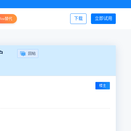
下载
立即试用
Jira替代
登录/注册
户
回帖
楼主