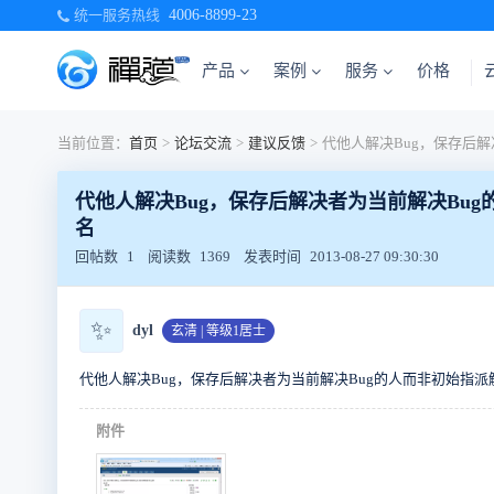
统一服务热线
4006-8899-23
产品
案例
服务
价格
当前位置：
首页
>
论坛交流
>
建议反馈
>
代他人解决Bug，保存后解决者为当前解决Bug
名
回帖数
1
阅读数
1369
发表时间
2013-08-27 09:30:30
✨
dyl
玄清 | 等级1居士
代他人解决Bug，保存后解决者为当前解决Bug的人而非初始指派解
附件