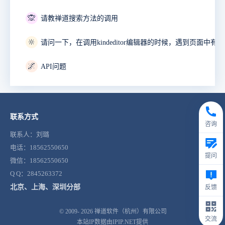
🙊
请教禅道搜索方法的调用
🔆
🌌
API问题
联系方式
咨询
联系人：刘璐
电话：18562550650
提问
微信：18562550650
Q Q：2845263372
北京、上海、深圳分部
反馈
© 2009- 2026
禅道软件（杭州）有限公司
交流
本站IP数据由IPIP.NET提供