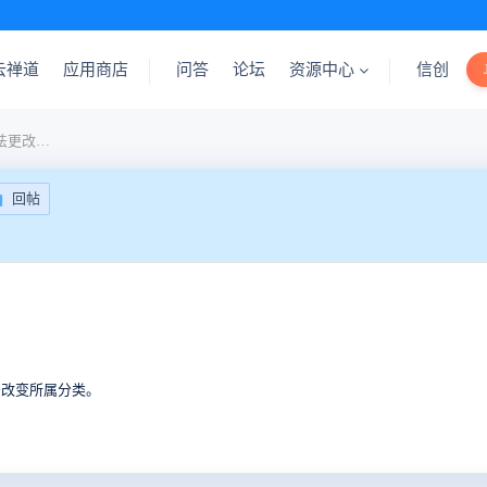
云禅道
应用商店
问答
论坛
资源中心
信创
[bug]4.1版本文档管理中无法更改所属分类
回帖
法改变所属分类。