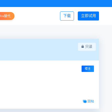
下载
立即试用
Jira替代
登录/注册
只读
楼主
回帖