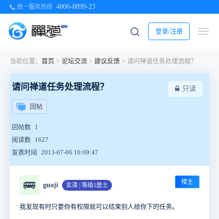
4006-8899-23
统一服务热线
登录/注册
当前位置：
首页
>
论坛交流
>
建议反馈
>
请问禅道任务处理流程？
请问禅道任务处理流程？
只读
回帖
回帖数
1
阅读数
1627
发表时间
2013-07-06 10:09:47
楼主
🚌
guoji
玄清 | 等级1居士
我发现有时只要你有权限就可以结束别人给你下的任务。