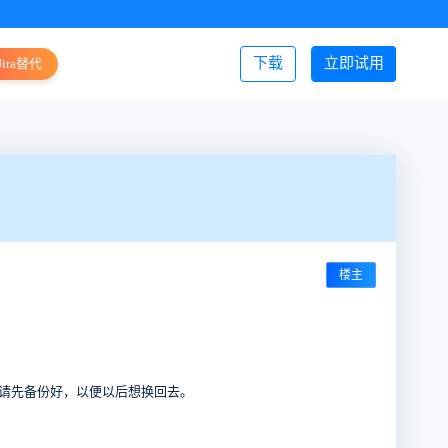
下载
立即试用
Jira替代
登录/注册
楼主
php“前，请先备份好，以便以后想换回去。