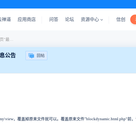
云禅道
应用商店
问答
论坛
资源中心
信创
配合“信息公告”插件，把首页“最新动态”改为信息公告
信息公告
回帖
e\my\view，覆盖掉原来文件就可以。覆盖原来文件”blockdynamic.html.