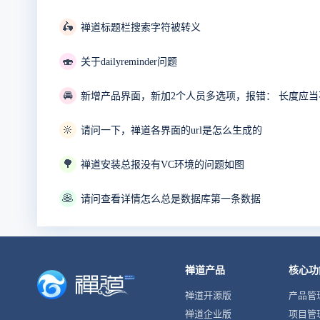
🛵
禅道标题栏搜索字符被转义
🍣
关于dailyreminder问题
🚘
新增产品界面，新加2个人员多选项，报错： 长度应当不
🔆
请问一下，禅道各界面的url是怎么生成的
🌳
禅道安装总报没有VC环境的问题如图
🥞
请问查看详情怎么总是数据库第一条数据
禅道产品
核心功
禅道开源版
产品管
禅道企业版
项目管