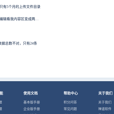
中只有5个月的上传文件目录
提交bug,复制链接进去，怎么老是显示我截图的内容，编辑看我内容区变成两条重复的链接，我明明只复制了一条链接，删掉重复的链接点击保存，反而显示三张截图，有毒
数据总数不对，只有24条
能
使用文档
帮助中心
关于我们
理
基本版手册
积分问答
关于我们
理
企业版手册
常见问题
禅道软件