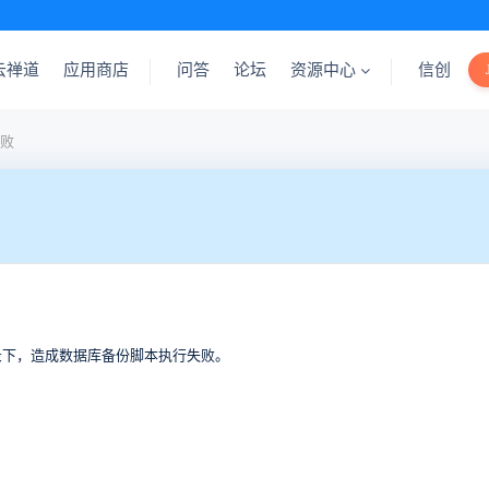
云禅道
应用商店
问答
论坛
资源中心
信创
败
6\bin目录下，造成数据库备份脚本执行失败。