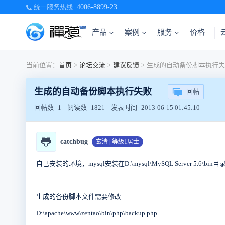
统一服务热线
4006-8899-23
产品
案例
服务
价格
当前位置：
首页
>
论坛交流
>
建议反馈
>
生成的自动备份脚本执行失
生成的自动备份脚本执行失败
回帖
回帖数
1
阅读数
1821
发表时间
2013-06-15 01:45:10
🐸
catchbug
玄清 | 等级1居士
自己安装的环境，mysql安装在D:\mysql\MySQL Server 5.
生成的备份脚本文件需要修改
D:\apache\www\zentao\bin\php\backup.php