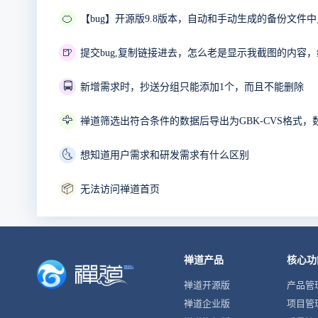
🍊
【bug】开源版9.8版本，自动和手动生成的备份文件
🍺
🚍
新增需求时，抄送分组只能添加1个，而且不能删除
🦅
禅道筛选出符合条件的数据后导出为GBK-CVS格式，
🌜
想知道用户需求和研发需求有什么区别
📦
无法访问禅道首页
禅道产品
核心功
禅道开源版
产品管
禅道企业版
项目管