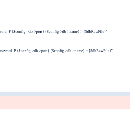
rd -P {$config->db->port} {$config->db->name} > {$dbRawFile}";
ssword -P {$config->db->port} {$config->db->name} > {$dbRawFile}";