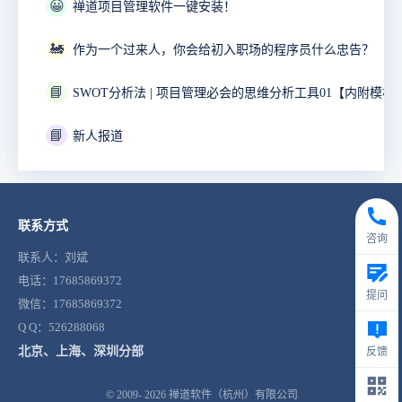
😀
禅道项目管理软件一键安装！
🚂
作为一个过来人，你会给初入职场的程序员什么忠告？
📘
SWOT分析法 | 项目管理必会的思维分析工具01【内附模板
📘
新人报道
联系方式
咨询
联系人：刘斌
电话：17685869372
提问
微信：17685869372
Q Q：526288068
北京、上海、深圳分部
反馈
© 2009- 2026
禅道软件（杭州）有限公司