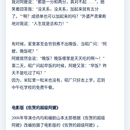
我对阿嬷说：“都是一分和两分，真对不起……”，她
笑着回答我：“没关系，没关系，加起来就有五分
了。”“啊？成绩单也可以加起来的吗？”外婆严肃果断
地对我说：“人生就是总和力！”
有时候，家里甚至会穷到煮不出晚饭．当昭广问：“阿
嬷，晚饭呢？”
阿嬷居然会说：“晚饭？晚饭哪里是天天吃的啊～！”
第二天，昭广问起早饭的时候，阿嬷又答：“早饭？昨
天不是吃过了吗？”
因为，米缸里一粒米也没有，昭广只好去上学，忍到
中午吃学校的免费午餐。
电影版《佐贺的超级阿嬷》
2006年
导演仓内均和编剧山本太郎根据《佐贺的超级
阿嬷》改编拍摄了电影版的《佐贺的超级阿嬷》。