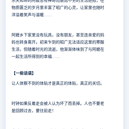
乐天知命的阿嬷总有神奇而层出不穷的生活绝招，在
物质匮乏的岁月里丰富了昭广的心灵，让家里也随时
洋溢着笑声与温暖……
阿嬷乡下家里没有玩具，没有朋友，甚至连亲爱的妈
妈也转身离开。初来乍到的昭广无法适应这里的寒酸
生活，但随着时光的流逝，他渐渐体味到了与阿嬷在
一起生活所得到的幸福……
【一些话语】
让人体察不到的体贴才是真正的体贴，真正的关切。
时钟如果反着走会被人认为坏了而丢掉。人也不要老
是回顾过去，要往前走！