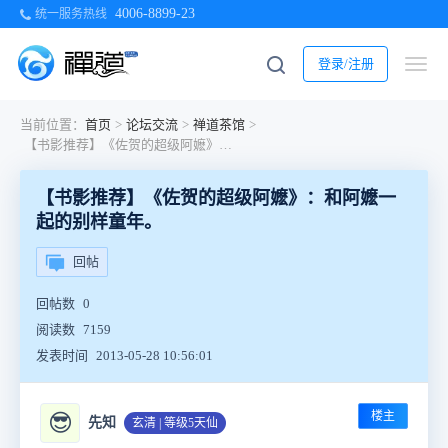
4006-8899-23
统一服务热线
登录/注册
当前位置：
首页
>
论坛交流
>
禅道茶馆
>
【书影推荐】《佐贺的超级阿嬷》：和阿嬷一起的别样童年。
【书影推荐】《佐贺的超级阿嬷》：和阿嬷一
起的别样童年。
回帖
回帖数
0
阅读数
7159
发表时间
2013-05-28 10:56:01
楼主
😎
先知
玄清 | 等级5天仙