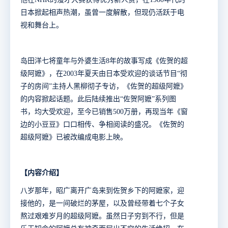
日本掀起相声热潮，虽曾一度解散，但现仍活跃于电
视和舞台上。
岛田洋七将童年与外婆生活8年的故事写成《佐贺的超
级阿嬷》，在2003年夏天由日本受欢迎的谈话节目“彻
子的房间”主持人黑柳彻子专访，《佐贺的超级阿嬷》
的内容掀起话题。此后陆续推出“佐贺阿嬷”系列图
书，均大受欢迎，至今已销售500万册，再现当年《窗
边的小豆豆》口口相传、争相阅读的盛况。《佐贺的
超级阿嬷》已被改编成电影上映。
【内容介绍】
八岁那年，昭广离开广岛来到佐贺乡下的阿嬷家，迎
接他的，是一间破烂的茅屋，以及曾经带着七个子女
熬过艰难岁月的超级阿嬷。虽然日子穷到不行，但是