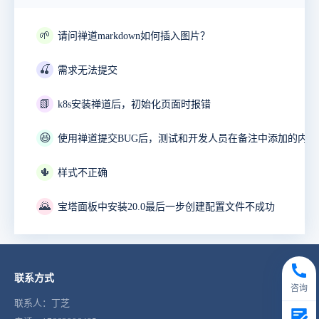
🌱
请问禅道markdown如何插入图片？
🍒
需求无法提交
📗
k8s安装禅道后，初始化页面时报错
😆
🌵
样式不正确
🌄
宝塔面板中安装20.0最后一步创建配置文件不成功
联系方式
咨询
联系人：丁芝