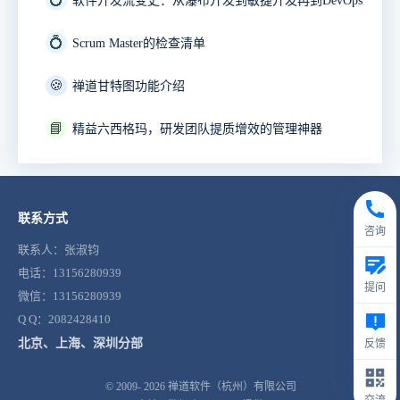
软件开发流变史：从瀑布开发到敏捷开发再到DevOps
💍
Scrum Master的检查清单
🍪
禅道甘特图功能介绍
📘
精益六西格玛，研发团队提质增效的管理神器
联系方式
咨询
联系人：张淑钧
电话：13156280939
提问
微信：13156280939
Q Q：2082428410
北京、上海、深圳分部
反馈
© 2009- 2026
禅道软件（杭州）有限公司