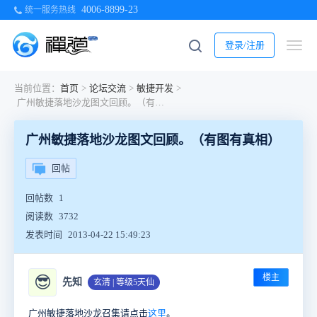
4006-8899-23
统一服务热线
登录/注册
当前位置：
首页
>
论坛交流
>
敏捷开发
>
广州敏捷落地沙龙图文回顾。（有图有真相）
广州敏捷落地沙龙图文回顾。（有图有真相）
回帖
回帖数
1
阅读数
3732
发表时间
2013-04-22 15:49:23
楼主
😎
先知
玄清 | 等级5天仙
广州敏捷落地沙龙召集请点击
这里
。