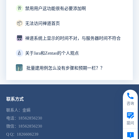
🥂
禁用用户这功能很有必要添加啊
📦
无法访问禅道首页
🌉
禅道系统上显示的时间不对，与服务器时间不符合
🍐
关于Jara和Zentao的个人观点
批量建用例怎么没有步骤和预期一栏？？
联系方式
咨询
联系人：金娟
电话：18562856230
提问
微信：18562856230
Q Q：1826606239