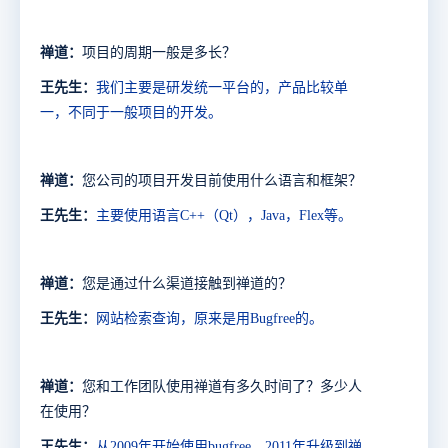
禅道：
项目的周期一般是多长？
王先生：
我们主要是研发统一平台的，产品比较单
一，不同于一般项目的开发。
禅道：
您
公司
的项目开发目前使用什么语言和框架？
王先生：
主要使用语言
C++
（
Qt
），
Java
，
Flex
等。
禅道：
您是通过什么渠道接触到禅道的？
王先生：
网站检索查询，原来是用
Bugfree
的。
禅道：
您和
工作团队使用禅道有多久时间了？多少人
在使用？
王先生：
从
2009
年开始使用
bugfree
，
2011
年升级到禅