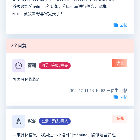
够吸收部分redmine的功能，和zentao进行整合，这样
zentao就会显得非常完美了！
回帖
8个回复
沙发
🍟
春哥
幽灵 | 等级7春哥
可否具体说说？
2012-12-11 13:10:02 王春生 回帖
回帖
板凳
🍐
泥泥
玄清 | 等级3真人
同求具体信息，我用过一小段时间redmine，貌似项目管理