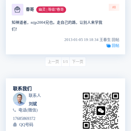
#8
🍟
春哥
幽灵 | 等级7春哥
知禅道者，nijp2004兄也。走自己的路，让别人来学我
们！
2013-01-05 19:18:34 王春生 回帖
回帖
上一页
1/1
下一页
联系我们
联系人
刘斌
电话(微信)
17685869372
QQ号码