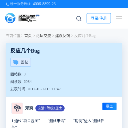
4006-8899-23
统一服务热线
登录/注册
当前位置：
首页
>
论坛交流
>
建议反馈
>
反应几个Bug
反应几个Bug
回帖
回帖数
8
阅读数
6984
发表时间
2012-10-09 13:11:47
楼主
🐉
邓爽
玄清 | 等级1居士
1.通过“项目视图”——“测试申请”——“用例”进入“测试任
务”。