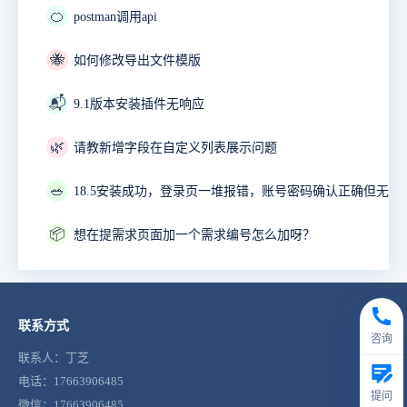
🍊
postman调用api
🐝
如何修改导出文件模版
📬
9.1版本安装插件无响应
🌿
请教新增字段在自定义列表展示问题
🥗
18.5安装成功，登录页一堆报错，账号密码确认正确但无法
📦
想在提需求页面加一个需求编号怎么加呀？
联系方式
咨询
联系人：丁芝
电话：17663906485
提问
微信：17663906485