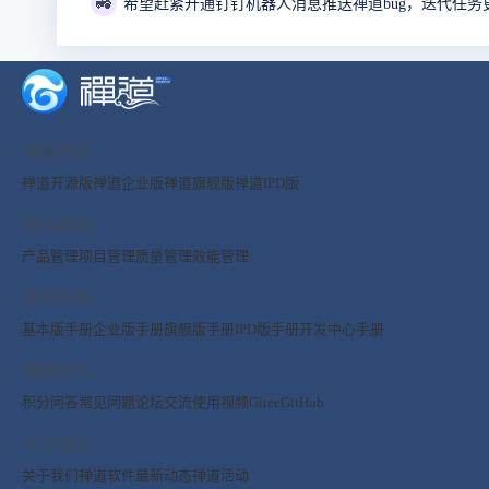
🚜
希望赶紧开通钉钉机器人消息推送禅道bug，迭代任务
禅道产品
禅道开源版
禅道企业版
禅道旗舰版
禅道IPD版
核心功能
产品管理
项目管理
质量管理
效能管理
使用文档
基本版手册
企业版手册
旗舰版手册
IPD版手册
开发中心手册
帮助中心
积分问答
常见问题
论坛交流
使用视频
Gitee
GitHub
关于我们
关于我们
禅道软件
最新动态
禅道活动