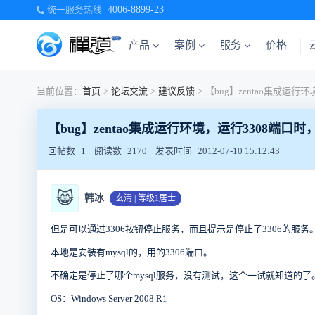
统一服务热线
4006-8899-23
产品
案例
服务
价格
当前位置：
首页
>
论坛交流
>
建议反馈
>
【bug】zentao集成运行环境，运行3308端
回帖数
1
阅读数
2170
发表时间
2012-07-10 15:12:43
😸
韩冰
玄清 | 等级1居士
但是可以通过3306按钮停止服务，而且提示是停止了3306的服务
本地是安装有mysql的，用的3306端口。
不确定是停止了哪个mysql服务，没有测试，这个一试就知道的了
OS：Windows Server 2008 R1