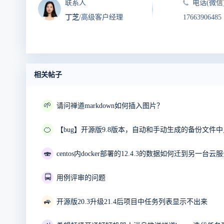
联系人
电话(微信
丁芝
/高级客户经理
17663906485
相关帖子
🌱
请问禅道markdown如何插入图片？
🍊
【bug】开源版9.8版本，自动和手动生成的备份文件
🍣
centos内docker部署的12.4.3的数据如何迁到另一台云服
🚍
用例评审的问题
🚙
开源版20.3升级21.4后项目中任务列表显示不出来