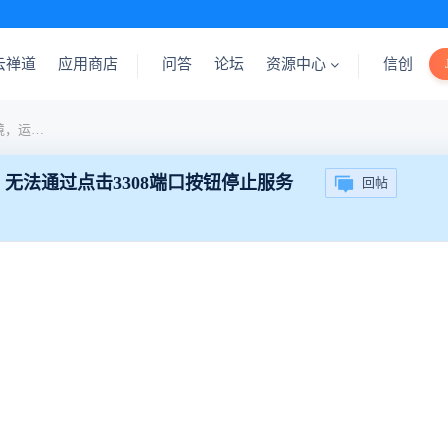
云禅道
应用商店
问答
论坛
资源中心
信创
【bug】zentao集成运行环境，运行3308端口时，无法通过点击3308端口按钮停止服务
口时，无法通过点击3308端口按钮停止服务
回帖
。
。