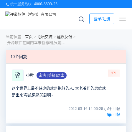
4006-8899-23
统一服务热线
登录/注册
当前位置：
首页
>
论坛交流
>
建议反馈
>
开源软件在国内本来就悲剧,只能卖服务,服务还不好~你们等死呢？昨天要的功能自己搞定,自己动手丰衣足食！
10个回复
#21
🥂
小叶
玄清 | 等级1居士
这个世界上最不缺少的就是抱怨的人; 大老爷们的思维就
是出来骂街,果然悲剧啊~
2012-05-16 14:06:28 小叶 回帖
回帖