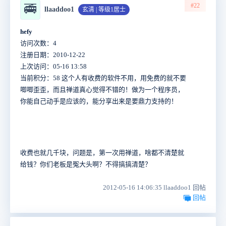
#22
🚎
llaaddoo1
玄清 | 等级1居士
hefy
访问次数：4
注册日期：2010-12-22
上次访问：05-16 13:58
当前积分：58 这个人有收费的软件不用，用免费的就不要
唧唧歪歪，而且禅道真心觉得不错的！做为一个程序员，
你能自己动手是应该的，能分享出来是要鼎力支持的！
收费也就几千块，问题是，第一次用禅道，啥都不清楚就
给钱？你们老板是冤大头啊？不得搞搞清楚？
2012-05-16 14:06:35 llaaddoo1 回帖
回帖