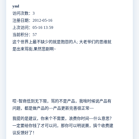
yml
访问次数：3
注册日期：2012-05-16
上次访问：05-16 13:59
当前积分：57
这个世界上最不缺少的就是抱怨的人; 大老爷们的思维就
是出来骂街,果然悲剧啊~
哎~智商低到无下限，骂的不是产品，我啥时候说产品有
问题，都是做产品的~~产品更新完善很正常~~
我提的是建议，你来个不需要，浪费你时间~~什么意思？
一定要给你钱了才可以问，那你可以明说赛，搞个收费建
议反馈好了！