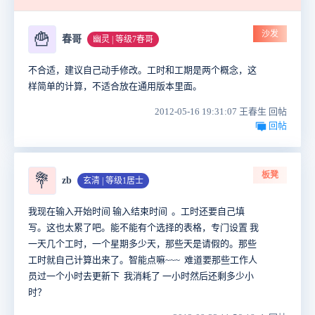
沙发
🍟
春哥
幽灵 | 等级7春哥
不合适，建议自己动手修改。工时和工期是两个概念，这
样简单的计算，不适合放在通用版本里面。
2012-05-16 19:31:07 王春生 回帖
回帖
板凳
💐
zb
玄清 | 等级1居士
我现在输入开始时间 输入结束时间 。工时还要自己填
写。这也太累了吧。能不能有个选择的表格，专门设置 我
一天几个工时，一个星期多少天，那些天是请假的。那些
工时就自己计算出来了。智能点嘛~~~ 难道要那些工作人
员过一个小时去更新下 我消耗了 一小时然后还剩多少小
时？