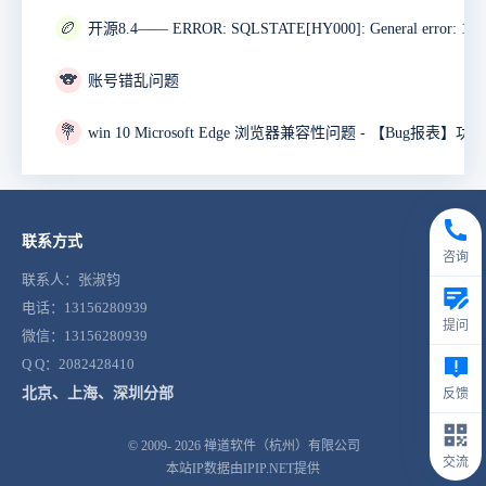
🏉
🐨
账号错乱问题
💐
联系方式
咨询
联系人：张淑钧
电话：13156280939
提问
微信：13156280939
Q Q：2082428410
北京、上海、深圳分部
反馈
© 2009- 2026
禅道软件（杭州）有限公司
交流
本站IP数据由IPIP.NET提供