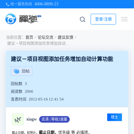
4006-8899-23
统一服务热线
登录/注册
当前位置：
首页
>
论坛交流
>
建议反馈
>
建议－项目视图添加任务增加自动计算功能
建议－项目视图添加任务增加自动计算功能
回帖
回帖数
3
阅读数
2066
发表时间
2012-05-16 12:41:54
楼主
🌿
xiagw
玄清 | 等级2道童
截止日期，
优先级 等 必填项，
截止日期，初预计，