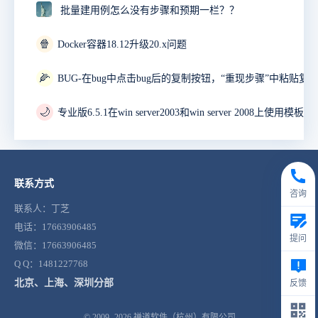
批量建用例怎么没有步骤和预期一栏？？
🍿
Docker容器18.12升级20.x问题
🌽
🌙
联系方式
咨询
联系人：丁芝
电话：17663906485
提问
微信：17663906485
Q Q：1481227768
北京、上海、深圳分部
反馈
© 2009- 2026
禅道软件（杭州）有限公司