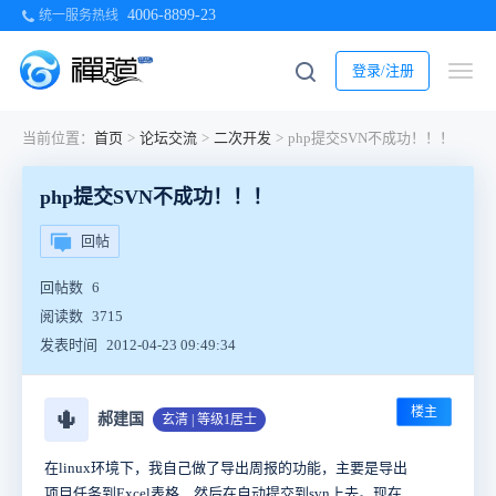
4006-8899-23
统一服务热线
登录/注册
当前位置：
首页
>
论坛交流
>
二次开发
>
php提交SVN不成功！！！
php提交SVN不成功！！！
回帖
回帖数
6
阅读数
3715
发表时间
2012-04-23 09:49:34
楼主
🌵
郝建国
玄清 | 等级1居士
在linux环境下，我自己做了导出周报的功能，主要是导出
项目任务到Excel表格，然后在自动提交到svn上去。现在