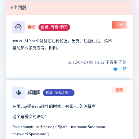
6个回复
沙发
🍟
春哥
幽灵 | 等级7春哥
svn ci -M 'abcd' 试试把注释加上。另外，后面讨论，请不
要加那么多感叹号。谢谢。
2012-04-24 08:16:12 王春生 回帖
回帖
板凳
🌵
郝建国
玄清 | 等级1居士
在用php提交svn操作的时候，有家 -m 的注释啊
这个是提交的语句：
"svn commit -m '$message' $path --username $username --
password $password";