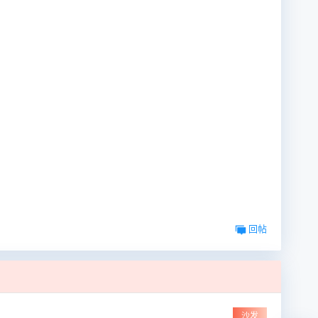
回帖
沙发