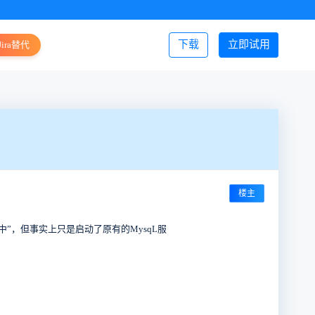
下载
立即试用
Jira替代
登录/注册
楼主
”，但事实上只是启动了原有的MysqL服