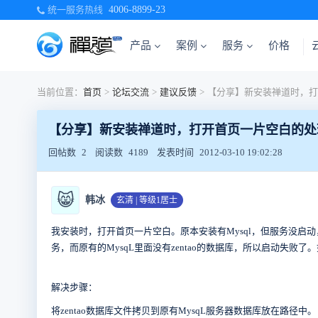
统一服务热线
4006-8899-23
产品
案例
服务
价格
当前位置：
首页
>
论坛交流
>
建议反馈
>
【分享】新安装禅道时，打开首页一片空白的处
回帖数
2
阅读数
4189
发表时间
2012-03-10 19:02:28
😸
韩冰
玄清 | 等级1居士
我安装时，打开首页一片空白。原本安装有Mysql，但服务没启
务，而原有的MysqL里面没有zentao的数据库，所以启动失
解决步骤：
将zentao数据库文件拷贝到原有MysqL服务器数据库放在路径中。