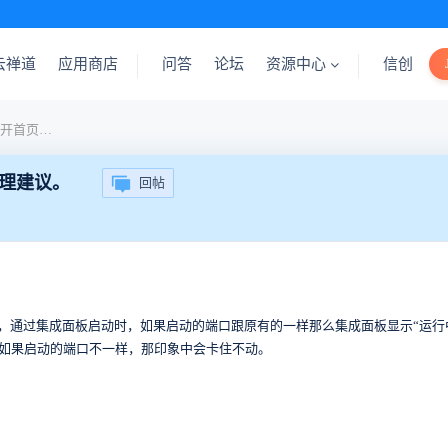
云禅道
应用商店
问答
论坛
资源中心
信创
【分享】新安装禅道时，打开首页一片空白的处理建议。
理建议。
回帖
动，通过集成面板启动时，如果启动的端口跟原有的一样那么集成面板显示“运行中
败了。如果启动的端口不一样，那印象中会卡住不动。