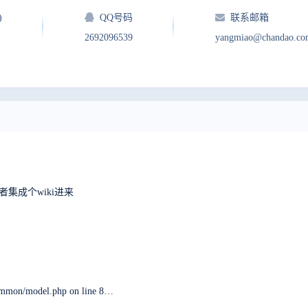
)
QQ号码
联系邮箱
2692096539
yangmiao@chandao.co
集成个wiki进来
ERROR: 您访问的域名 没有对应的公司。 in module/common/model.php on line 82, last called by module/common/model.php on line 28 through function setCompany. in framework/base/router.class.php on line 1932 when visiting