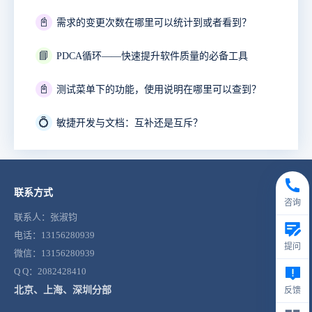
📓
需求的变更次数在哪里可以统计到或者看到？
📘
PDCA循环——快速提升软件质量的必备工具
📓
测试菜单下的功能，使用说明在哪里可以查到？
💍
敏捷开发与文档：互补还是互斥？
联系方式
咨询
联系人：张淑钧
电话：13156280939
提问
微信：13156280939
Q Q：2082428410
北京、上海、深圳分部
反馈