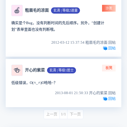
沙发
🍎
粗眉毛的凉面
玄清 | 等级2道童
确实是个Bug，没有判断时间的先后顺序。另外，“创建计
划”表单里面也没有判断哦。
2012-03-12 15:37:54 粗眉毛的凉面 回帖
回帖
板凳
🍻
开心的紫菜
玄清 | 等级1居士
低级错误，O(∩_∩)O哈哈~？
2013-08-01 21:50:33 开心的紫菜 回帖
回帖
上一页
1/1
下一页