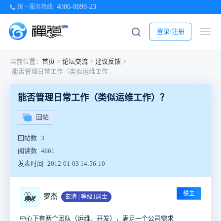
4006-8899-23
统一服务热线
登录/注册
当前位置：
首页
>
论坛交流
>
建议反馈
>
能否管理日常工作（类似运维工作）？
能否管理日常工作（类似运维工作）？
回帖
回帖数
3
阅读数
4661
发表时间
2012-01-03 14:56:10
楼主
🐳
罗杰
玄清 | 等级1居士
中心下有两个团队（运维，开发），满足一个公司需求