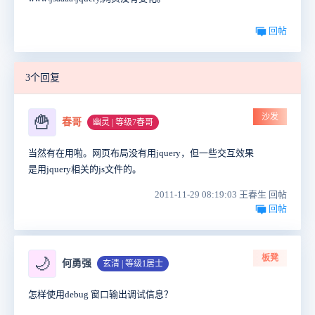
回帖
3个回复
沙发
🍟
春哥
幽灵 | 等级7春哥
当然有在用啦。网页布局没有用jquery，但一些交互效果
是用jquery相关的js文件的。
2011-11-29 08:19:03 王春生 回帖
回帖
板凳
🌙
何勇强
玄清 | 等级1居士
怎样使用debug 窗口输出调试信息？