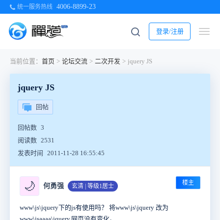
4006-8899-23
统一服务热线
登录/注册
当前位置：
首页
>
论坛交流
>
二次开发
>
jquery JS
jquery JS
回帖
回帖数
3
阅读数
2531
发表时间
2011-11-28 16:55:45
楼主
🌙
何勇强
玄清 | 等级1居士
www\js\jquery下的js有使用吗？ 将www\js\jquery 改为
www\jsaaaa\jquery,网页没有变化。