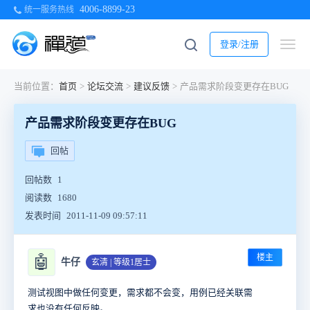
4006-8899-23
统一服务热线
登录/注册
当前位置：
首页
>
论坛交流
>
建议反馈
>
产品需求阶段变更存在BUG
产品需求阶段变更存在BUG
回帖
回帖数
1
阅读数
1680
发表时间
2011-11-09 09:57:11
楼主
🤖
牛仔
玄清 | 等级1居士
测试视图中做任何变更，需求都不会变，用例已经关联需
求也没有任何反映。