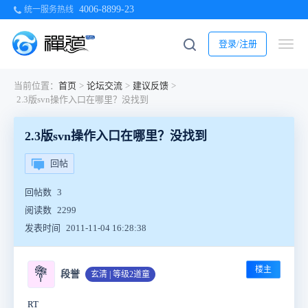
4006-8899-23
统一服务热线
登录/注册
当前位置：
首页
>
论坛交流
>
建议反馈
>
2.3版svn操作入口在哪里？没找到
2.3版svn操作入口在哪里？没找到
回帖
回帖数
3
阅读数
2299
发表时间
2011-11-04 16:28:38
楼主
💐
段誉
玄清 | 等级2道童
RT