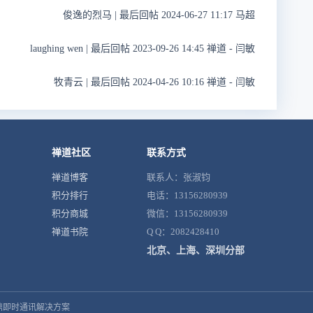
俊逸的烈马
|
最后回帖 2024-06-27 11:17 马超
laughing wen
|
最后回帖 2023-09-26 14:45 禅道 - 闫敏
牧青云
|
最后回帖 2024-04-26 10:16 禅道 - 闫敏
禅道社区
联系方式
禅道博客
联系人：张淑钧
积分排行
电话：13156280939
积分商城
微信：13156280939
禅道书院
Q Q：2082428410
北京、上海、深圳分部
鼎即时通讯解决方案