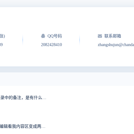
信)
QQ号码
联系邮箱
39
2082428410
zhangshujun@chand
请问修改备注功能为什么只能修改历史记录最后一条记录中的备注，是有什么特殊用意吗？
提交bug,复制链接进去，怎么老是显示我截图的内容，编辑看我内容区变成两条重复的链接，我明明只复制了一条链接，删掉重复的链接点击保存，反而显示三张截图，有毒