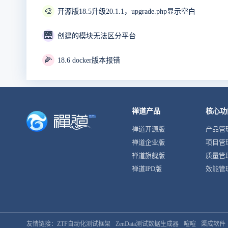
🎨
开源版18.5升级20.1.1，upgrade.php显示空白
🌉
创建的模块无法区分平台
🌽
18.6 docker版本报错
禅道产品
核心功
禅道开源版
产品管
禅道企业版
项目管
禅道旗舰版
质量管
禅道IPD版
效能管
友情链接：
ZTF自动化测试框架
ZenData测试数据生成器
喧喧
渠成软件