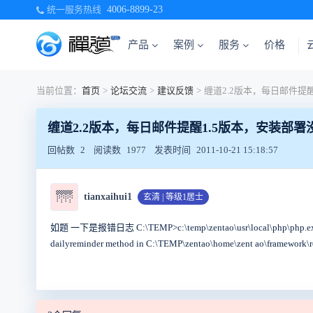
统一服务热线
4006-8899-23
产品
案例
服务
价格
当前位置：
首页
>
论坛交流
>
建议反馈
>
缠道2.2版本，每日邮件提醒1.5版本，安装部
回帖数
2
阅读数
1977
发表时间
2011-10-21 15:18:57
🌁
tianxaihui1
玄清 | 等级1居士
如题 一下是报错日志 C:\TEMP>c:\temp\zentao\usr\local\php\php.exe c:\tem
dailyreminder method in C:\TEMP\zentao\home\zent ao\framework\rou