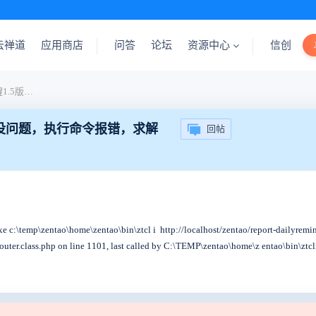
云禅道
应用商店
问答
论坛
资源中心
信创
缠道2.2版本，每日邮件提醒1.5版本，安装部署没问题，执行命令报错，求解
署没问题，执行命令报错，求解
回帖
p\zentao\home\zentao\bin\ztcl i http://localhost/zentao/report-dailyremind
ter.class.php on line 1101, last called by C:\TEMP\zentao\home\z entao\bin\ztcl