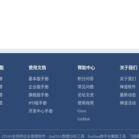
能
使用文档
帮助中心
关于我们
理
基本版手册
积分问答
关于我们
理
企业版手册
常见问题
禅道软件
理
旗舰版手册
论坛交流
最新动态
理
IPD版手册
使用视频
禅道活动
开发中心手册
Gitee
GitHub
ZDOO全协同企业管理软件
ZenDAS数据分析工具
ZenShot跨平台截图工具
飞信