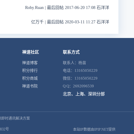
Roby.Ruan
|
最后回帖 2017-06-20 17:08 石洋洋
亿万千
|
最后回帖 2020-03-11 11:27 石洋洋
禅道社区
联系方式
禅道博客
联系人：杨苗
积分排行
电话：13165050229
积分商城
微信：13165050229
禅道书院
Q Q：2692096539
北京、上海、深圳分部
鼎即时通讯解决方案
832号
本站IP数据由IPIP.NET提供