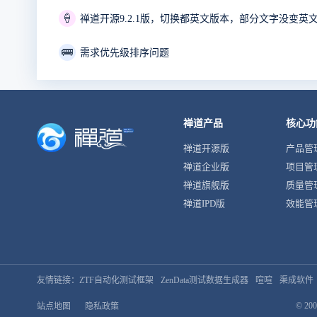
🍦
禅道开源9.2.1版，切换都英文版本，部分文字没变英
🚌
需求优先级排序问题
禅道产品
核心功
禅道开源版
产品管
禅道企业版
项目管
禅道旗舰版
质量管
禅道IPD版
效能管
友情链接：
ZTF自动化测试框架
ZenData测试数据生成器
喧喧
渠成软件
© 200
站点地图
隐私政策