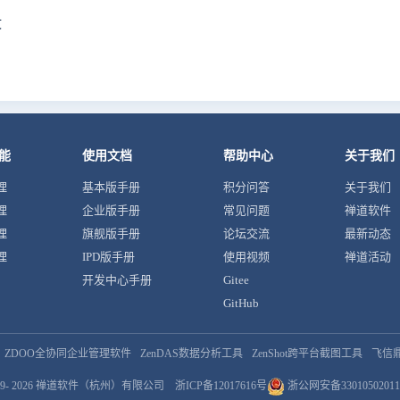
文
能
使用文档
帮助中心
关于我们
理
基本版手册
积分问答
关于我们
理
企业版手册
常见问题
禅道软件
理
旗舰版手册
论坛交流
最新动态
理
IPD版手册
使用视频
禅道活动
开发中心手册
Gitee
GitHub
ZDOO全协同企业管理软件
ZenDAS数据分析工具
ZenShot跨平台截图工具
飞信
9- 2026
禅道软件（杭州）有限公司
浙ICP备12017616号
浙公网安备33010502011