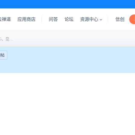
云禅道
应用商店
问答
论坛
资源中心
信创
BUG：安装ZT中词语有BUG，见下文
回帖