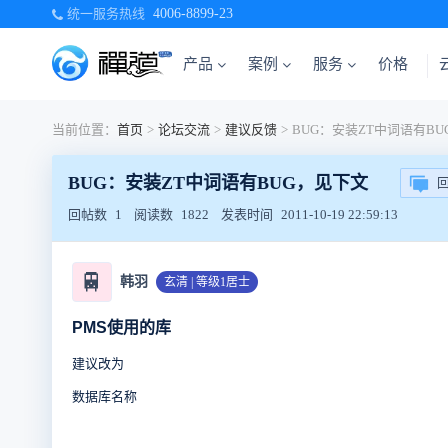
统一服务热线
4006-8899-23
产品
案例
服务
价格
当前位置：
首页
>
论坛交流
>
建议反馈
>
BUG：安装ZT中词语有BUG，见下文
回帖数
1
阅读数
1822
发表时间
2011-10-19 22:59:13
🚆
韩羽
玄清 | 等级1居士
PMS使用的库
建议改为
数据库名称