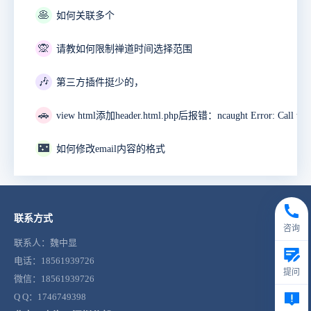
🥞
如何关联多个
🙊
请教如何限制禅道时间选择范围
🎶
第三方插件挺少的，
🚗
🌃
如何修改email内容的格式
联系方式
咨询
联系人：魏中显
电话：18561939726
提问
微信：18561939726
Q Q：1746749398