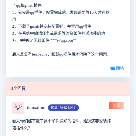
了qq和gmail插件。
1，先安装qq插件，配置完成后，发现需要等15天才可以
用
2，下载了gmail并安装配置好，并禁用qq插件
3，在系统中编辑任务或需求等涉及邮件抄送功能的地
方，会弹出“无效邮件‘***@qq.com’”
后来反复重启apache，卸载qq插件后才消除了这个问题。
回帖
3个回复
沙发
💡
tianxaihui
玄清 | 等级1居士
看来你们都下载了这个邮件通知的插件，难道还要安装邮
箱插件么？