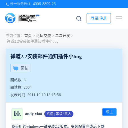
4006-8899-23
统一服务热线
登录/注册
当前位置：
首页
>
论坛交流
>
二次开发
>
禅道2.2安装邮件通知插件小bug
禅道2.2安装邮件通知插件小bug
回帖
回帖数
3
阅读数
2664
发表时间
2011-10-10 13:15:56
楼主
🎱
andy xiao
玄清 | 等级3真人
我采用的windows一键安装2.2版本。安装配置完成后下载