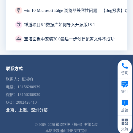
💐
🎊
禅道项目6.1数据库如何导入开源版18.1
🌄
宝塔面板中安装20.0最后一步创建配置文件不成功
联系方式
咨询
联系人：张淑钧
电话：13156280939
提问
微信：13156280939
Q Q：2082428410
北京、上海、深圳分部
反馈
© 2009- 2026
禅道软件（杭州）有限公司
交流
本站IP数据由IPIP.NET提供