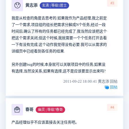
#3
😯
黄志添
玄清 | 等级1居士
我是从检查的角度去思考的.如果我作为产品经理,我之前定
了一个需求,项目组的组长把需求分解成N个任务,经过一段
时间后,确认了所有的任务都已经完成了.我当然应该把这个
把这个需求关闭,但这个时候,我就需要一个个任务打开去看
一下有没有完成.这个动作我觉得没有必要.我可以从需求的
详细页中已经看到各任务的结果.
另外创建bug的时候,本身就可以关联项目中的任务,如果没
有选择,当然没关系,如果有选择,这不是应该要显示出来吗?
2011-09-22 18:00:41 黄志添 回帖
回帖
#4
🍟
春哥
幽灵 | 等级7春哥
产品经理似乎不应该直接去关注任务吧。