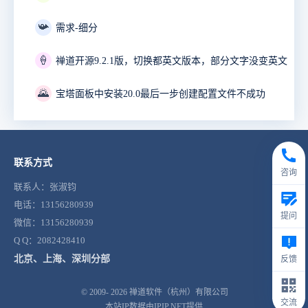
📯
需求-细分
🍦
禅道开源9.2.1版，切换都英文版本，部分文字没变英文
🌄
宝塔面板中安装20.0最后一步创建配置文件不成功
联系方式
咨询
联系人：张淑钧
电话：13156280939
提问
微信：13156280939
Q Q：2082428410
北京、上海、深圳分部
反馈
© 2009- 2026
禅道软件（杭州）有限公司
交流
本站IP数据由IPIP.NET提供