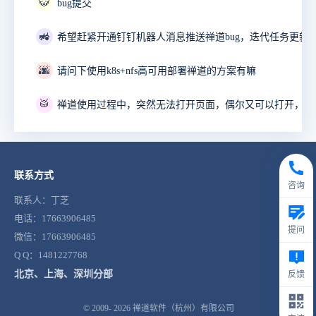
🐯
bug提交
🚜
🌆
请问下使用k8s+nfs高可用部署禅道的方案有嘛
🥁
联系方式
咨询
联系人：丁芝
电话：17663906485
提问
微信：17663906485
Q Q：1481227768
北京、上海、深圳分部
反馈
© 2009- 2026
禅道软件（杭州）有限公司