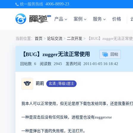
统一服务热线
4006-8899-23
产品
案例
服务
价格
当前位置：
首页
>
论坛交流
>
二次开发
>
【BUG】zugger无法正常
【BUG】zugger无法正常使用
回帖
回帖数
6
阅读数
2945
发表时间
2011-01-05 16:18:42
🐨
莉莉
玄清 | 等级1居士
我本人可以正常使用，但无论是原下载包发给同事，还是我重新
一种是双击后没有任何反映，进程里也没有zugger.exe
一种是弹出下面的失败框，无法打开。