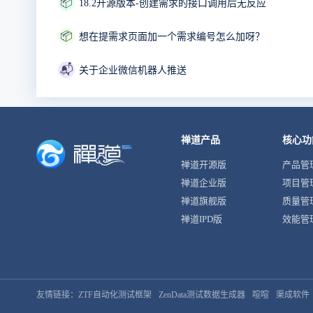
📦
18.2开源版本-创建需求的接口调用后无反应
📦
想在提需求页面加一个需求编号怎么加呀？
📬
关于企业微信机器人推送
禅道产品
核心功
禅道开源版
产品管
禅道企业版
项目管
禅道旗舰版
质量管
禅道IPD版
效能管
友情链接：
ZTF自动化测试框架
ZenData测试数据生成器
喧喧
渠成软件