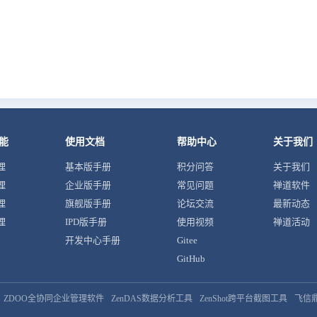
能
使用文档
帮助中心
关于我们
理
基本版手册
积分问答
关于我们
理
企业版手册
常见问题
禅道软件
理
旗舰版手册
论坛交流
最新动态
理
IPD版手册
使用视频
禅道活动
开发中心手册
Gitee
GitHub
ZDOO全协同企业管理软件
ZenDAS数据分析工具
ZenShot跨平台截图工具
飞信