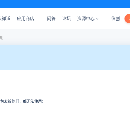
云禅道
应用商店
问答
论坛
资源中心
信创
使用
打包发给他们，都无法使用：