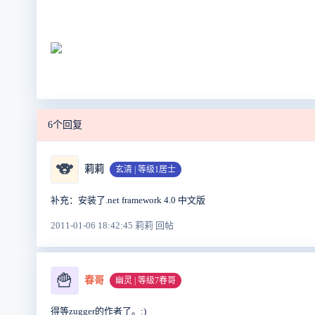
6个回复
🐨
莉莉
玄清 | 等级1居士
补充：安装了.net framework 4.0 中文版
2011-01-06 18:42:45 莉莉 回帖
🍟
春哥
幽灵 | 等级7春哥
得等zugger的作者了。:)