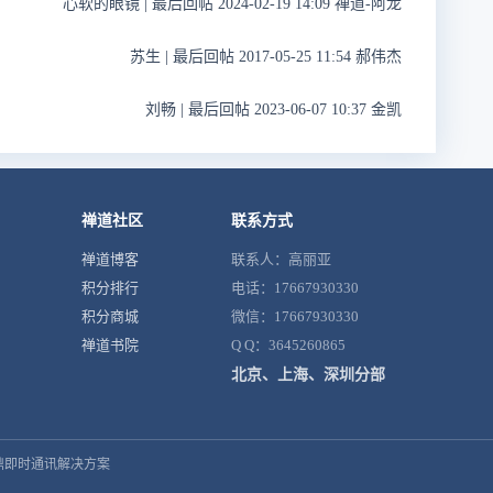
心软的眼镜
|
最后回帖 2024-02-19 14:09 禅道-阿龙
苏生
|
最后回帖 2017-05-25 11:54 郝伟杰
刘畅
|
最后回帖 2023-06-07 10:37 金凯
禅道社区
联系方式
禅道博客
联系人：高丽亚
积分排行
电话：17667930330
积分商城
微信：17667930330
禅道书院
Q Q：3645260865
北京、上海、深圳分部
鼎即时通讯解决方案