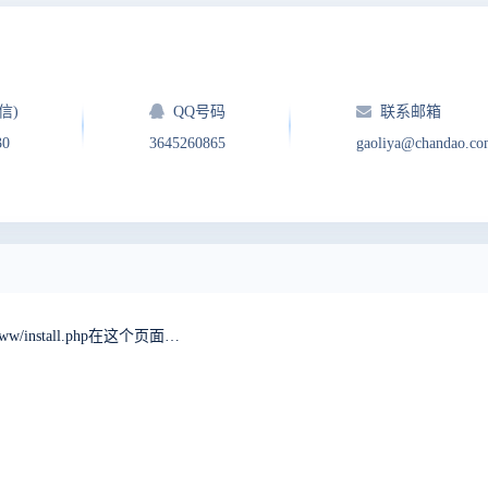
信)
QQ号码
联系邮箱
30
3645260865
gaoliya@chandao.c
下载源码安装时，每次http://localhost:8080/zentaopms/www/install.php在这个页面都是一片空白安装不下去