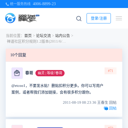
4006-8899-23
统一服务热线
登录/注册
当前位置：
首页
>
论坛交流
>
站内公告
>
禅道社区积分规则1.2版本(2011/6/26)
10个回复
#71
🍟
春哥
幽灵 | 等级7春哥
@etcoo1，不要发水贴！删贴扣积分更多。你可以写用户
案例，或者帮我们添加链接，会有很多积分跟你。
2011-08-19 08:23:36 王春生 回帖
回帖