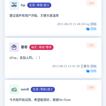
#74
🚕
lxp
玄清 | 等级1居士
建议插件有用户评级，方便大家选择
2011-08-25 11:49:26 lxp 回帖
回帖
#75
🍟
春哥
幽灵 | 等级7春哥
@lxp，会加上的。 ：）
2011-08-25 13:41:29 王春生 回帖
回帖
#76
🧀
notell
玄清 | 等级1居士
今天刚开始试用，希望能用好，谢谢DevTeam