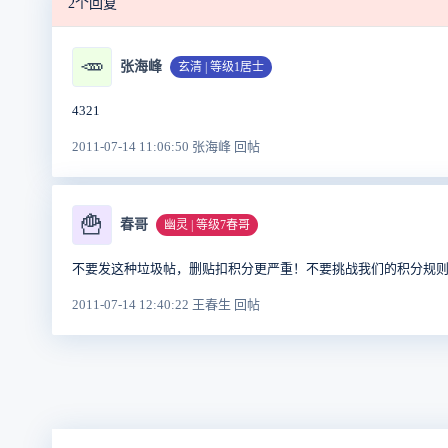
2个回复
🥕
张海峰
玄清 | 等级1居士
4321
2011-07-14 11:06:50 张海峰 回帖
🍟
春哥
幽灵 | 等级7春哥
不要发这种垃圾帖，删贴扣积分更严重！不要挑战我们的积分规
2011-07-14 12:40:22 王春生 回帖