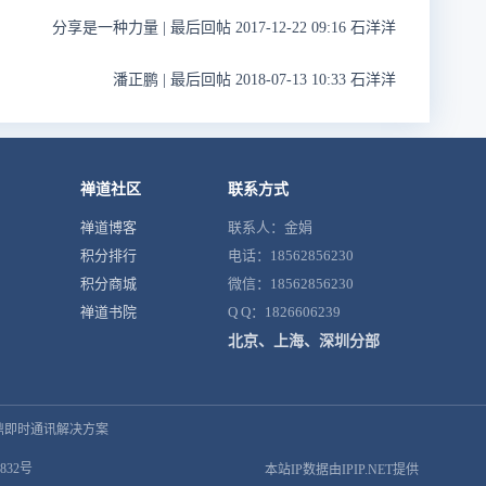
分享是一种力量
|
最后回帖 2017-12-22 09:16 石洋洋
潘正鹏
|
最后回帖 2018-07-13 10:33 石洋洋
禅道社区
联系方式
禅道博客
联系人：金娟
积分排行
电话：18562856230
积分商城
微信：18562856230
禅道书院
Q Q：1826606239
北京、上海、深圳分部
鼎即时通讯解决方案
832号
本站IP数据由IPIP.NET提供