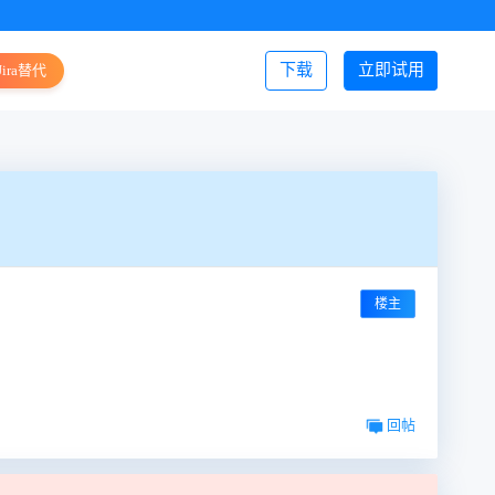
下载
立即试用
Jira替代
登录/注册
楼主
回帖