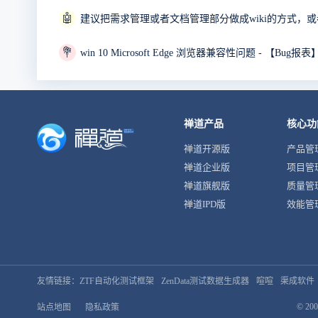
🤖
建议把需求管理或者文档管理部分做成wiki的方式，或者
💐
win 10 Microsoft Edge 浏览器兼容性问题 - 【Bu
禅道产品
核心功
禅道开源版
产品管
禅道企业版
项目管
禅道旗舰版
质量管
禅道IPD版
效能管
友情链接：
ZTF自动化测试框架
ZenData测试数据生成器
喧喧
渠成软件
© 200
站点地图
隐私政策