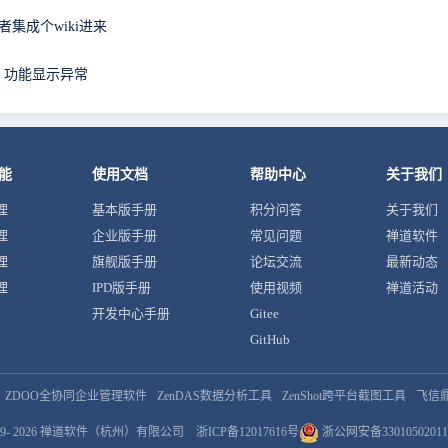
集成个wiki进来
g报表】功能显示异常
能
使用文档
帮助中心
关于我们
理
基本版手册
积分问答
关于我们
理
企业版手册
常见问题
禅道软件
理
旗舰版手册
论坛交流
最新动态
理
IPD版手册
使用视频
禅道活动
开发中心手册
Gitee
GitHub
ZDOO全协同企业管理软件
ZenDAS数据分析工具
ZenShot跨平台截图工具
飞信
9- 2026
禅道软件（杭州）有限公司
浙ICP备12017616号
浙公网安备33010502011