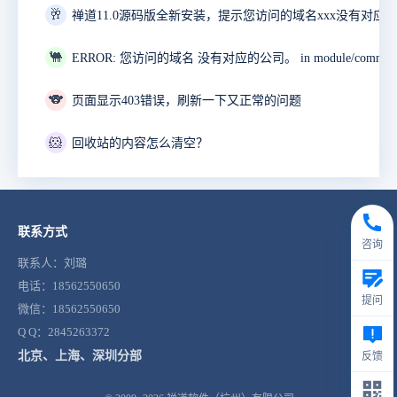
🥂
禅道11.0源码版全新安装，提示您访问的域名xxx没有对应
🐫
🐨
页面显示403错误，刷新一下又正常的问题
🐹
回收站的内容怎么清空？
联系方式
咨询
联系人：刘璐
电话：18562550650
提问
微信：18562550650
Q Q：2845263372
北京、上海、深圳分部
反馈