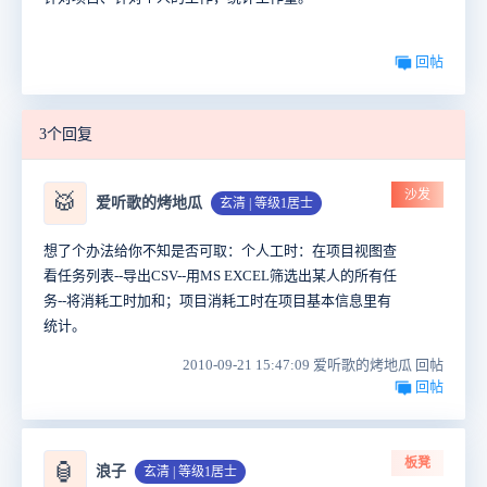
回帖
3个回复
沙发
🥁
爱听歌的烤地瓜
玄清 | 等级1居士
想了个办法给你不知是否可取：个人工时：在项目视图查
看任务列表--导出CSV--用MS EXCEL筛选出某人的所有任
务--将消耗工时加和；项目消耗工时在项目基本信息里有
统计。
2010-09-21 15:47:09 爱听歌的烤地瓜 回帖
回帖
板凳
🏮
浪子
玄清 | 等级1居士