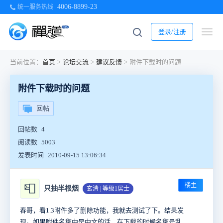
4006-8899-23
统一服务热线
登录/注册
当前位置：
首页
>
论坛交流
>
建议反馈
>
附件下载时的问题
附件下载时的问题
回帖
回帖数
4
阅读数
5003
发表时间
2010-09-15 13:06:34
楼主
📮
只抽半根烟
玄清 | 等级1居士
春哥，看1.3附件多了删除功能，我就去测试了下。结果发
现。如果附件名称中是中文的话，在下载的时候名称是乱