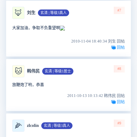
#7
🦊
刘生
玄清 | 等级3真人
大家加油，争取不负重望啊
2010-11-04 18:40:34 刘生 回帖
回帖
#8
🐱
韩伟民
玄清 | 等级1居士
放鞭炮了哟，恭喜
2011-10-13 10:13:42 韩伟民 回帖
回帖
#9
🌽
zlcolin
玄清 | 等级3真人