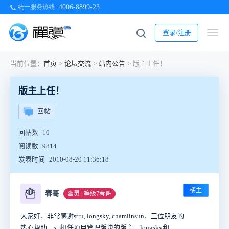
4006-8899-23
统一服务热线
登录/注册
当前位置：
首页
>
论坛交流
>
站内公告
>
版主上任！
版主上任！
回帖
回帖数
10
阅读数
9814
发表时间
2010-08-20 11:36:18
楼主
🍟
春哥
幽灵 | 等级7春哥
大家好，非常感谢stru, longsky, chamlinsun，三位朋友的
热心帮助，str担任项目管理版块的版主，longsky和