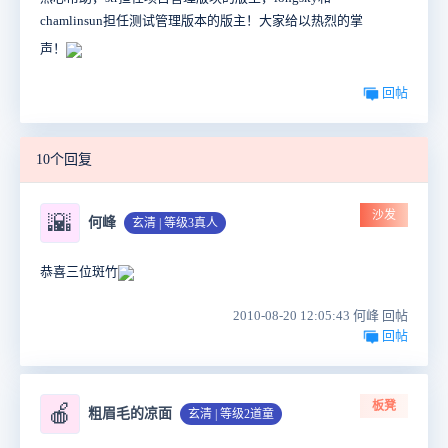
chamlinsun担任测试管理版本的版主！大家给以热烈的掌
声！
回帖
10个回复
沙发
🌇
何峰
玄清 | 等级3真人
恭喜三位斑竹
2010-08-20 12:05:43 何峰 回帖
回帖
板凳
🍎
粗眉毛的凉面
玄清 | 等级2道童