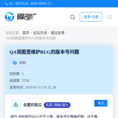
4006-8899-23
统一服务热线
登录/注册
当前位置：
首页
>
论坛交流
>
建议反馈
>
QA视图里维护BUG的版本号问题
QA视图里维护BUG的版本号问题
回帖
回帖数
1
阅读数
3728
发表时间
2010-07-13 10:32:36
楼主
⛵
含蓄的甜瓜
玄清 | 等级1居士
斑竹:你的软件BUG可不少啊，版本号在哪维护啊，这不像