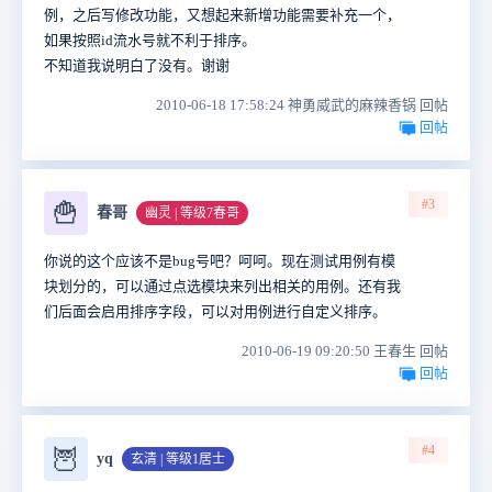
例，之后写修改功能，又想起来新增功能需要补充一个，
如果按照id流水号就不利于排序。
不知道我说明白了没有。谢谢
2010-06-18 17:58:24 神勇威武的麻辣香锅 回帖
回帖
#3
🍟
春哥
幽灵 | 等级7春哥
你说的这个应该不是bug号吧？呵呵。现在测试用例有模
块划分的，可以通过点选模块来列出相关的用例。还有我
们后面会启用排序字段，可以对用例进行自定义排序。
2010-06-19 09:20:50 王春生 回帖
回帖
#4
🦉
yq
玄清 | 等级1居士