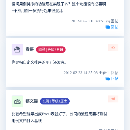
请问用例排序的功能现在实现了么？这个功能很有必要啊
~不然用例一多执行起来很混乱
2012-02-23 10:48:51 yq 回帖
回帖
#5
🍟
春哥
幽灵 | 等级7春哥
你是指自定义排序的吧？还没有。
2012-02-23 14:35:08 王春生 回帖
回帖
#6
🧀
蔡文锦
玄清 | 等级1居士
比较希望能导出成Excel表就好了，公司的流程需要将测试
用例文档打入基线