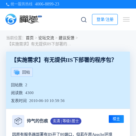
4006-8899-23
统一服务热线
登录/注册
当前位置：
首页
>
论坛交流
>
建议反馈
>
【实施需求】有无提供IIS下部署的程序包？
【实施需求】有无提供IIS下部署的程序包？
回帖
回帖数
2
阅读数
4300
发表时间
2010-06-10 10:59:56
楼主
📦
帅气的伤痕
玄清 | 等级1居士
因原有服务器部署有IIS开了80端口，但若在原Apache环境